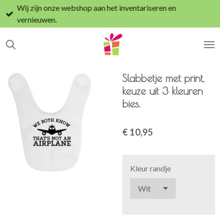
Wij zijn onze webshop aan het inventariseren en
Ga
vernieuwen.
direct
naar
de
hoofdinhoud
Slabbetje met print,
keuze uit 3 kleuren
bies.
€ 10,95
Kleur randje