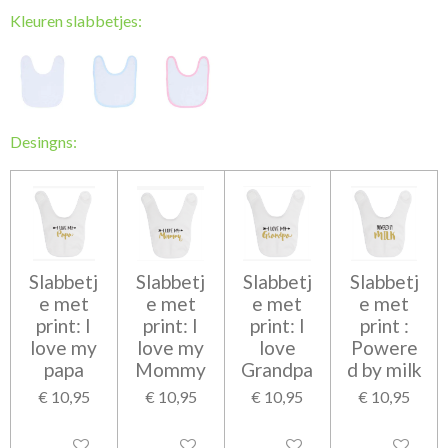
n
e
n
Kleuren slabbetjes:
Desingns:
Slabbetj
Slabbetj
Slabbetj
Slabbetj
e met
e met
e met
e met
print: I
print: I
print: I
print :
love my
love my
love
Powere
papa
Mommy
Grandpa
d by milk
€ 10,95
€ 10,95
€ 10,95
€ 10,95
Uitgeschakeld
Uitgeschakeld
Uitgeschakeld
Uitgeschakel