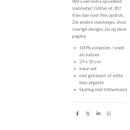
Wil u een extra opvallend
slabbetje? Glitter of 3D?
Kies dan voor flex opdruk.
Zie andere slabbetjes. Voor
overige designs zie op deze
pagina.
100% polyester / voelt
als katoen
29 x 35 cm
kleur wit
met gekleurd of witte
bies afgezet
Sluiting met klittenband
D
D
S
D
e
e
h
e
l
e
a
l
e
l
r
e