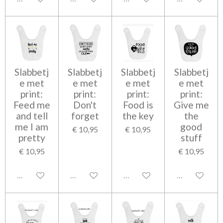
Slabbetj
Slabbetj
Slabbetj
Slabbetj
e met
e met
e met
e met
print:
print:
print:
print:
Feed me
Don't
Food is
Give me
and tell
forget
the key
the
me I am
good
€ 10,95
€ 10,95
pretty
stuff
€ 10,95
€ 10,95
Uitgeschakeld
Uitgeschakeld
Uitgeschakeld
Uitgeschakel