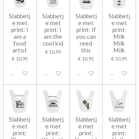
Slabbetj
Slabbetj
Slabbetj
Slabbetj
e met
e met
e met
e met
print: I
print: I
print: If
print:
am a
am the
you can
Milk
food
cool kid
reed
Milk
artist
this
Milk
€ 10,95
€ 10,95
€ 10,95
€ 10,95
Uitgeschakeld
Uitgeschakeld
Uitgeschakeld
Uitgeschakel
Slabbetj
Slabbetj
Slabbetj
Slabbetj
e met
e met
e met
e met
print:
print:
print:
print: