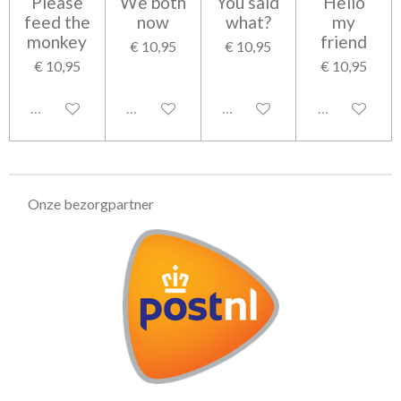
Please
We both
You said
Hello
feed the
now
what?
my
monkey
friend
€ 10,95
€ 10,95
€ 10,95
€ 10,95
Uitgeschakeld
Uitgeschakeld
Uitgeschakeld
Uitgeschakel
Onze bezorgpartner