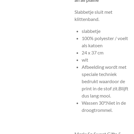
Slabbetje sluit met
klittenband.
slabbetje
100% polyester / voelt
als katoen
24 x 37 cm
wit
Afbeelding wordt met
speciale techniek
bedrukt waardoor de
print in de stof zit.Blijft
dus lang mooi.
Wassen 30°.Niet in de
droogtrommel.
Merk: So Sweet Gifts &