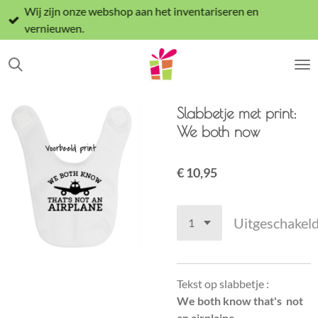
Wij zijn onze webshop aan het inventariseren en
Ga
vernieuwen.
direct
naar
de
hoofdinhoud
Slabbetje met print:
We both now
€ 10,95
Uitgeschakel
Tekst op slabbetje :
We both know that's not
an airplaine