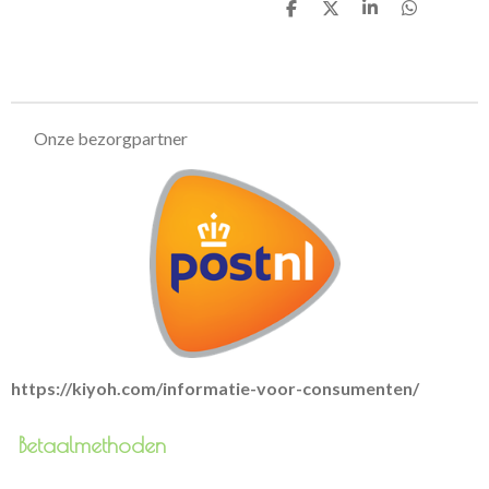
D
D
S
D
e
e
h
e
l
e
a
l
e
l
r
e
n
e
n
Onze bezorgpartner
https://kiyoh.com/informatie-voor-consumenten/
Betaalmethoden