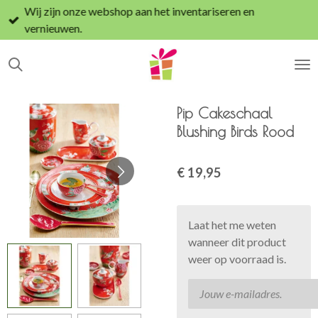
Wij zijn onze webshop aan het inventariseren en
Ga
vernieuwen.
direct
naar
de
hoofdinhoud
Pip Cakeschaal
Blushing Birds Rood
€ 19,95
Laat het me weten
wanneer dit product
weer op voorraad is.