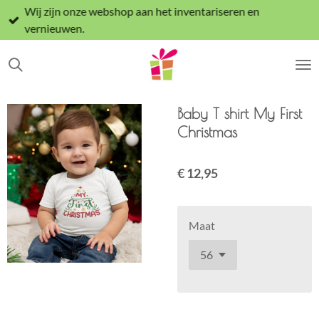
Wij zijn onze webshop aan het inventariseren en
Ga
vernieuwen.
direct
naar
de
hoofdinhoud
Baby T shirt My First
Christmas
€ 12,95
Maat