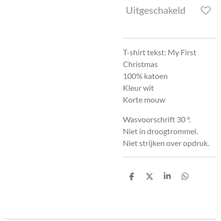
Uitgeschakeld
T-shirt tekst: My First
Christmas
100% katoen
Kleur wit
Korte mouw
Wasvoorschrift 30 °.
Niet in droogtrommel.
Niet strijken over opdruk.
D
D
S
D
e
e
h
e
l
e
a
l
e
l
r
e
n
e
n