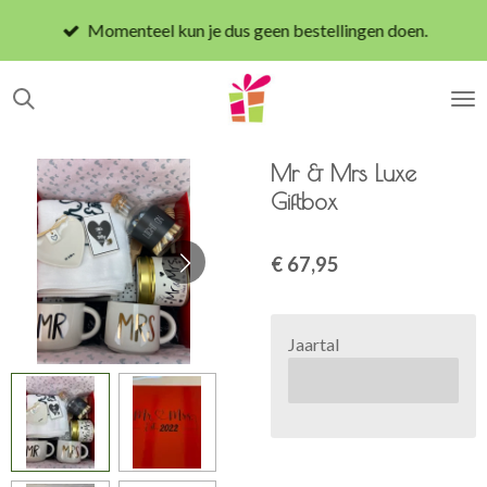
Ga
Momenteel kun je dus geen bestellingen doen.
direct
naar
de
hoofdinhoud
Mr & Mrs Luxe
Giftbox
€ 67,95
Jaartal