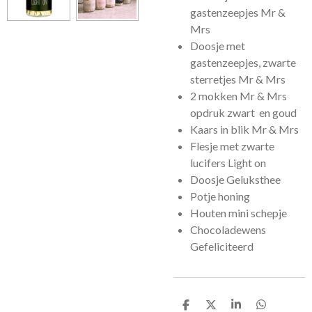
gastenzeepjes Mr &
Mrs
Doosje met
gastenzeepjes, zwarte
sterretjes Mr & Mrs
2 mokken Mr & Mrs
opdruk zwart en goud
Kaars in blik Mr & Mrs
Flesje met zwarte
lucifers Light on
Doosje Geluksthee
Potje honing
Houten mini schepje
Chocoladewens
Gefeliciteerd
D
D
S
D