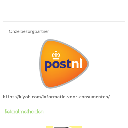
e
e
h
e
l
e
a
l
e
l
r
e
n
e
n
Onze bezorgpartner
https://kiyoh.com/informatie-voor-consumenten/
Betaalmethoden