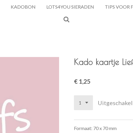
KADOBON
LOTS4YOU SIERADEN
TIPS VOOR 
Kado kaartje Lief
€ 1,25
Uitgeschake
Formaat: 70 x 70 mm