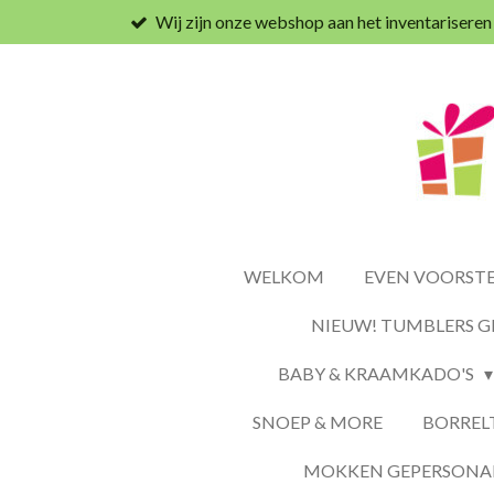
Wij zijn onze webshop aan het inventariseren
Ga
direct
naar
de
hoofdinhoud
WELKOM
EVEN VOORSTEL
NIEUW! TUMBLERS G
BABY & KRAAMKADO'S
SNOEP & MORE
BORREL
MOKKEN GEPERSONAL