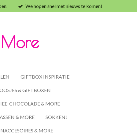
oen.
We hopen snel met nieuws te komen!
& More
LLEN
GIFTBOX INSPIRATIE
OOSJES & GIFTBOXEN
HEE, CHOCOLADE & MORE
ASSEN & MORE
SOKKEN!
ACCESOIRES & MORE