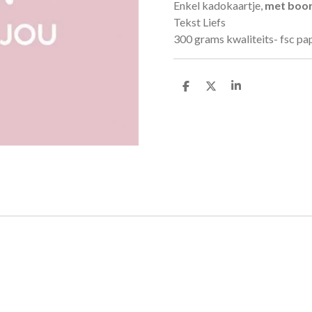
Enkel kadokaartje,
met boor
Tekst Liefs
300 grams kwaliteits- fsc pap
D
D
S
e
e
h
l
e
a
e
l
r
n
e