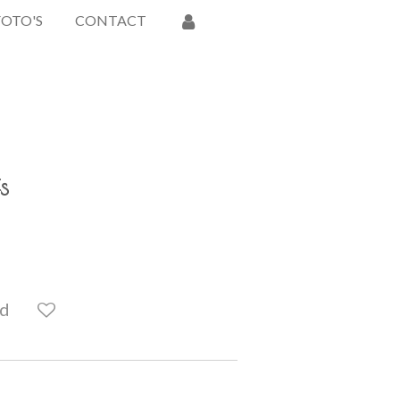
FOTO'S
CONTACT
s
ld