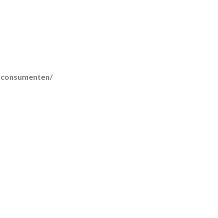
r-consumenten/
lmethoden