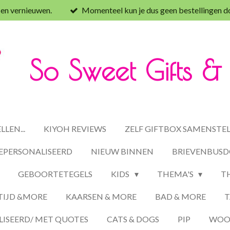
 en vernieuwen.
Momenteel kun je dus geen bestellingen d
So Sweet Gifts 
LEN...
KIYOH REVIEWS
ZELF GIFTBOX SAMENSTE
EPERSONALISEERD
NIEUW BINNEN
BRIEVENBUSD
GEBOORTETEGELS
KIDS
THEMA'S
T
TIJD &MORE
KAARSEN & MORE
BAD & MORE
T
ISEERD/ MET QUOTES
CATS & DOGS
PIP
WOON