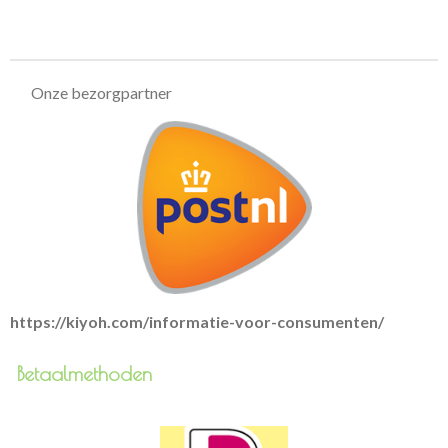
l
e
a
l
e
l
r
e
n
e
n
Onze bezorgpartner
https://kiyoh.com/informatie-voor-consumenten/
Betaalmethoden