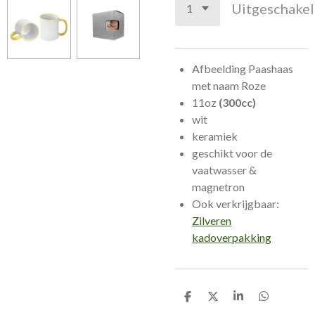
Uitgeschake
Afbeelding Paashaas
met naam Roze
11oz
(300cc)
wit
keramiek
geschikt voor de
vaatwasser &
magnetron
Ook verkrijgbaar:
Zilveren
kadoverpakking
D
D
S
D
e
e
h
e