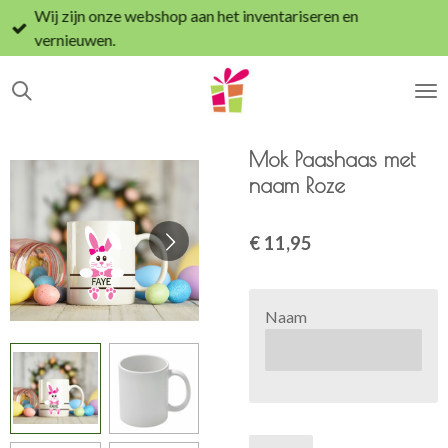
Wij zijn onze webshop aan het inventariseren en
Ga
vernieuwen.
direct
naar
de
hoofdinhoud
Mok Paashaas met
naam Roze
€ 11,95
Naam