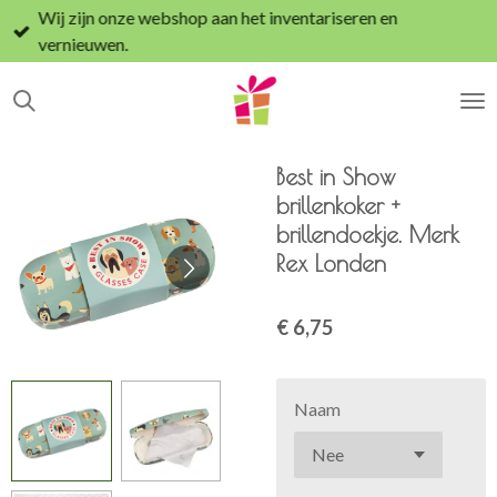
Wij zijn onze webshop aan het inventariseren en
Ga
vernieuwen.
direct
naar
de
hoofdinhoud
Best in Show
brillenkoker +
brillendoekje. Merk
Rex Londen
€ 6,75
Naam