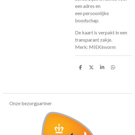
een adres en
een persoonlijke
boodschap.
De kaart is verpakt in een
transparant zakje.
Merk: MIEKinvorm
D
D
S
D
e
e
h
e
l
e
a
l
e
l
r
e
n
e
n
Onze bezorgpartner