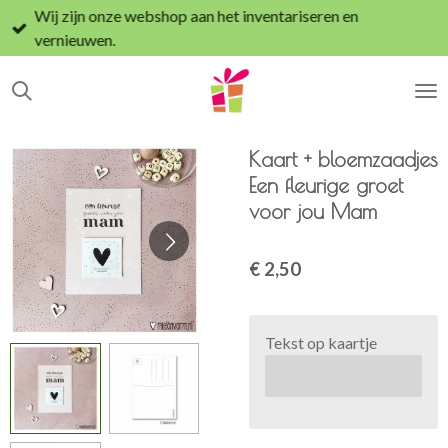
Wij zijn onze webshop aan het inventariseren en
Ga
vernieuwen.
direct
naar
de
hoofdinhoud
Kaart + bloemzaadjes
Een fleurige groet
voor jou Mam
€ 2,50
Tekst op kaartje