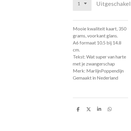
Uitgeschake
Mooie kwaliteit kaart, 350
grams, voorkant glans.
A6 formaat 10.5 bij 14.8
cm.
Tekst: Wat super van harte
met je zwangerschap
Merk: MarlijnPoppendijn
Gemaakt in Nederland
D
D
S
D
e
e
h
e
l
e
a
l
e
l
r
e
n
e
n