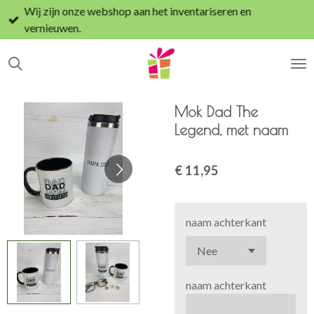
Wij zijn onze webshop aan het inventariseren en
Ga
vernieuwen.
direct
naar
de
hoofdinhoud
Mok Dad The
Legend, met naam
€ 11,95
naam achterkant
naam achterkant