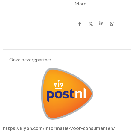
More
D
D
S
D
e
e
h
e
l
e
a
l
e
l
r
e
n
e
n
Onze bezorgpartner
https://kiyoh.com/informatie-voor-consumenten/