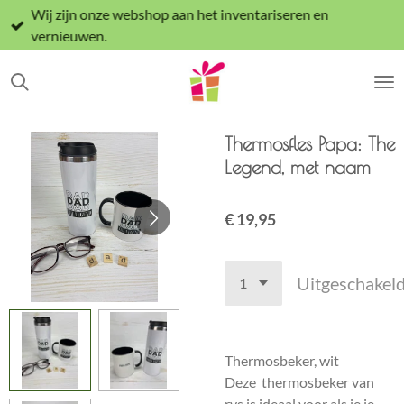
Wij zijn onze webshop aan het inventariseren en
Ga
vernieuwen.
direct
naar
de
hoofdinhoud
Thermosfles Papa: The
Legend, met naam
€ 19,95
Uitgeschakel
Thermosbeker, wit
Deze thermosbeker van
rvs is ideaal voor als je je