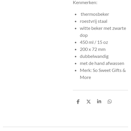
Kenmerken:
thermosbeker
roestvrij staal
witte beker met zwarte
dop
450 ml / 15 oz
200 x 72 mm
dubbelwandig
met de hand afwassen
Merk: So Sweet Gifts &
More
D
D
S
D
e
e
h
e
l
e
a
l
e
l
r
e
n
e
n