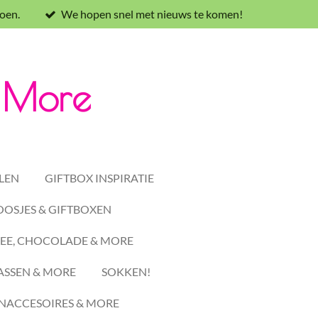
oen.
We hopen snel met nieuws te komen!
& More
LEN
GIFTBOX INSPIRATIE
OSJES & GIFTBOXEN
EE, CHOCOLADE & MORE
ASSEN & MORE
SOKKEN!
ACCESOIRES & MORE