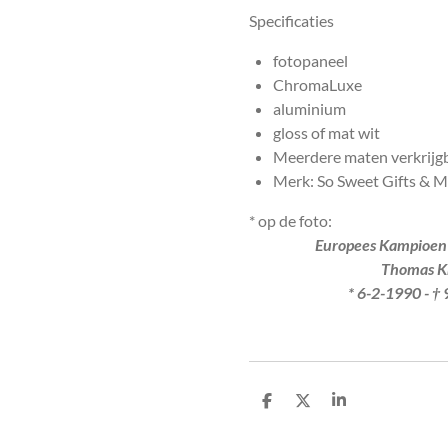
Specificaties
fotopaneel
ChromaLuxe
aluminium
gloss of mat wit
Meerdere maten verkrijg
Merk: So Sweet Gifts & 
* op de foto:
Europees Kampioen 
Thomas Knop
* 6-2-1990 - † 9-
D
D
S
e
e
h
l
e
a