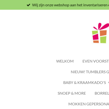
Wij zijn onze webshop aan het inventariseren
Ga
direct
naar
de
hoofdinhoud
WELKOM
EVEN VOORSTE
NIEUW! TUMBLERS 
BABY & KRAAMKADO'S
SNOEP & MORE
BORREL
MOKKEN GEPERSONAL