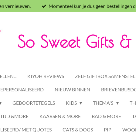
 en vernieuwen.
Momenteel kun je dus geen bestellingen d
So Sweet Gifts 
LLEN...
KIYOH REVIEWS
ZELF GIFTBOX SAMENSTEL
GEPERSONALISEERD
NIEUW BINNEN
BRIEVENBUSDO
GEBOORTETEGELS
KIDS
THEMA'S
TH
TIJD &MORE
KAARSEN & MORE
BAD & MORE
T
ISEERD/ MET QUOTES
CATS & DOGS
PIP
WOON