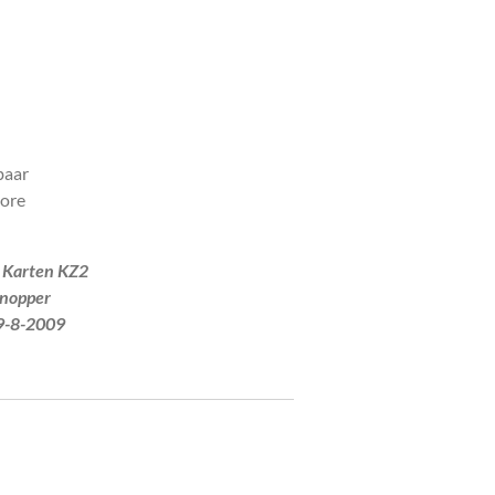
baar
More
Karten KZ2
per
8-2009