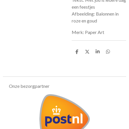
een feestjes
Afbeelding: Balonnen in
roze en goud
Merk: Paper Art
D
D
S
D
e
e
h
e
l
e
a
l
e
l
r
e
n
e
n
Onze bezorgpartner