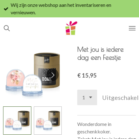
Wij zijn onze webshop aan het inventariseren en
Ga
vernieuwen.
direct
naar
de
hoofdinhoud
Met jou is iedere
dag een Feestje
€ 15,95
Uitgeschake
Wonderdome in
geschenkkoker.
Tekst: Met jou is iedere dag