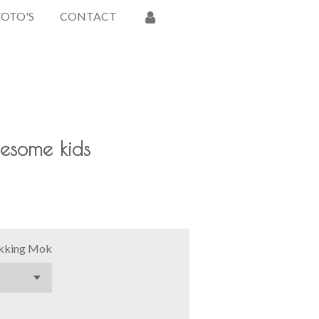
FOTO'S
CONTACT
some kids
kking Mok