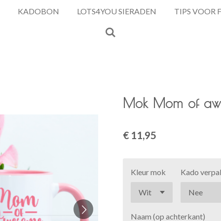
KADOBON
LOTS4YOU SIERADEN
TIPS VOOR 
Mok Mom of awe
€ 11,95
Kleur mok
Kado verpa
Naam (op achterkant)