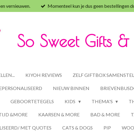
 en vernieuwen.
Momenteel kun je dus geen bestellingen d
So Sweet Gifts 
LEN...
KIYOH REVIEWS
ZELF GIFTBOX SAMENSTE
EPERSONALISEERD
NIEUW BINNEN
BRIEVENBUSD
GEBOORTETEGELS
KIDS
THEMA'S
T
TIJD &MORE
KAARSEN & MORE
BAD & MORE
T
ISEERD/ MET QUOTES
CATS & DOGS
PIP
WOON