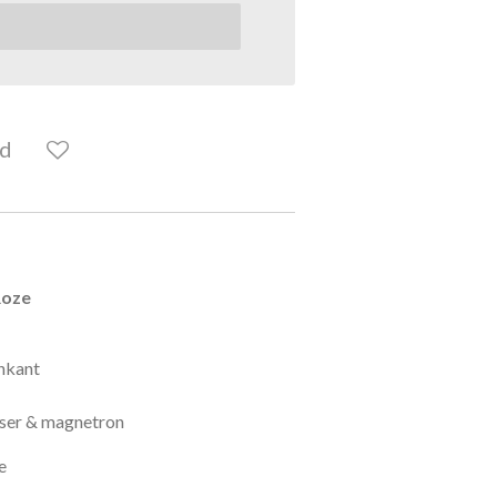
ld
Roze
enkant
sser & magnetron
e