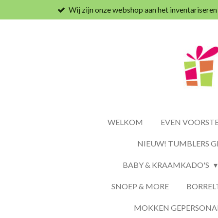
Wij zijn onze webshop aan het inventariseren
Ga
direct
naar
de
hoofdinhoud
WELKOM
EVEN VOORSTEL
NIEUW! TUMBLERS G
BABY & KRAAMKADO'S
SNOEP & MORE
BORREL
MOKKEN GEPERSONAL