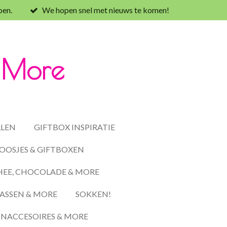
oen.
We hopen snel met nieuws te komen!
& More
LLEN
GIFTBOX INSPIRATIE
OOSJES & GIFTBOXEN
HEE, CHOCOLADE & MORE
ASSEN & MORE
SOKKEN!
ACCESOIRES & MORE