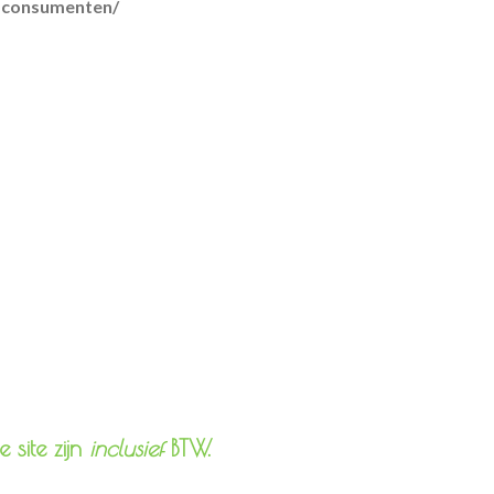
r-consumenten/
lmethoden
 site zijn
inclusief
BTW.