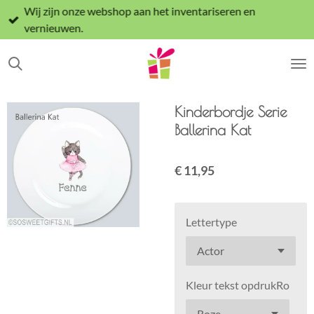
Wij zijn onze webshop aan het inventariseren en
Ga
vernieuwen.
direct
naar
de
hoofdinhoud
Kinderbordje Serie
Ballerina Kat
€ 11,95
Lettertype
Kleur tekst opdrukRo