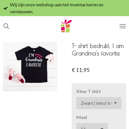
Wij zijn onze webshop aan het inventariseren en
Ga
vernieuwen.
direct
naar
de
hoofdinhoud
T- shirt bedrukt: I am
Grandma's favorite
€ 11,95
Kleur T shirt
Maat