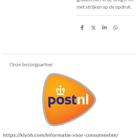
niet strijken op de opdruk.
D
D
S
D
e
e
h
e
l
e
a
l
e
l
r
e
n
e
n
Onze bezorgpartner
https://kiyoh.com/informatie-voor-consumenten/