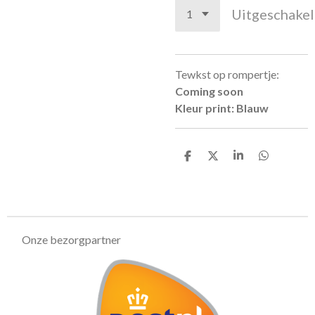
Uitgeschake
Tewkst op rompertje:
Coming soon
Kleur print: Blauw
D
D
S
D
e
e
h
e
l
e
a
l
e
l
r
e
n
e
n
Onze bezorgpartner