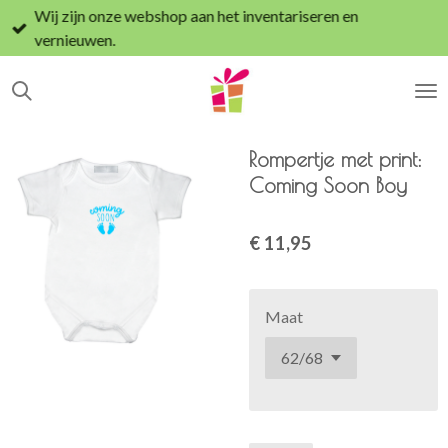
Wij zijn onze webshop aan het inventariseren en
Ga
vernieuwen.
direct
naar
de
hoofdinhoud
Rompertje met print:
Coming Soon Boy
€ 11,95
Maat