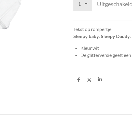
Uitgeschakel
Tekst op rompertje:
Sleepy baby, Sleepy Dadd
Kleur wit
De glitterversie geeft een 
D
D
S
e
e
h
l
e
a
e
l
r
n
e