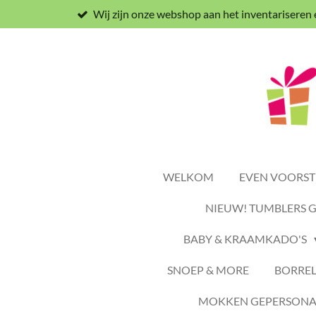
Wij zijn onze webshop aan het inventariseren
Ga
direct
naar
de
hoofdinhoud
WELKOM
EVEN VOORSTE
NIEUW! TUMBLERS 
BABY & KRAAMKADO'S
SNOEP & MORE
BORREL
MOKKEN GEPERSONAL