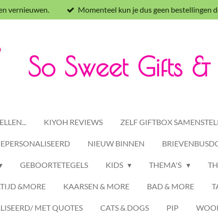
 en vernieuwen.
Momenteel kun je dus geen bestellingen d
So Sweet Gifts 
LLEN...
KIYOH REVIEWS
ZELF GIFTBOX SAMENSTEL
GEPERSONALISEERD
NIEUW BINNEN
BRIEVENBUSDO
GEBOORTETEGELS
KIDS
THEMA'S
TH
TIJD &MORE
KAARSEN & MORE
BAD & MORE
T
ISEERD/ MET QUOTES
CATS & DOGS
PIP
WOON