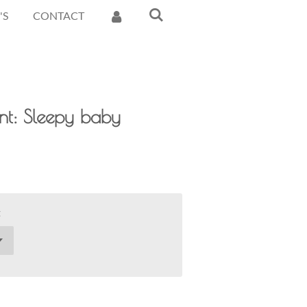
'S
CONTACT
int: Sleepy baby
t