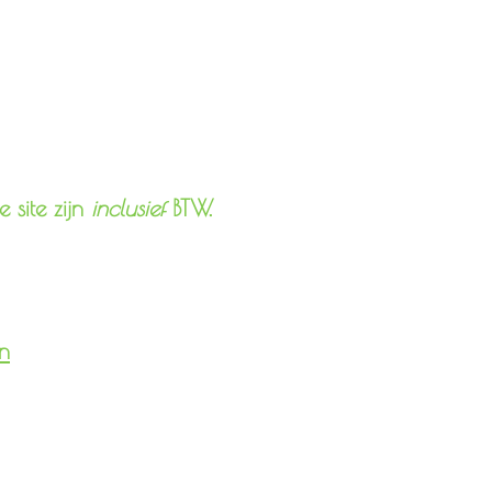
 site zijn
inclusief
BTW.
n