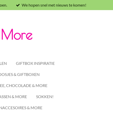
oen.
We hopen snel met nieuws te komen!
& More
LEN
GIFTBOX INSPIRATIE
OSJES & GIFTBOXEN
EE, CHOCOLADE & MORE
ASSEN & MORE
SOKKEN!
ACCESOIRES & MORE