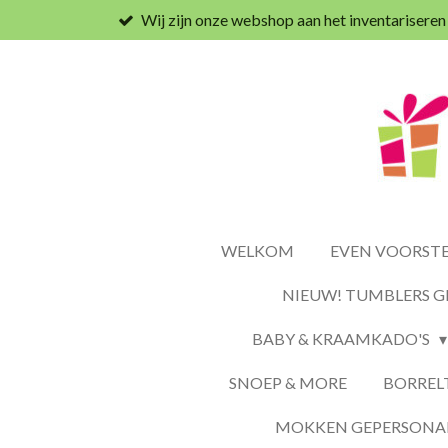
Wij zijn onze webshop aan het inventariseren
Ga
direct
naar
de
hoofdinhoud
WELKOM
EVEN VOORSTEL
NIEUW! TUMBLERS G
BABY & KRAAMKADO'S
SNOEP & MORE
BORREL
MOKKEN GEPERSONAL