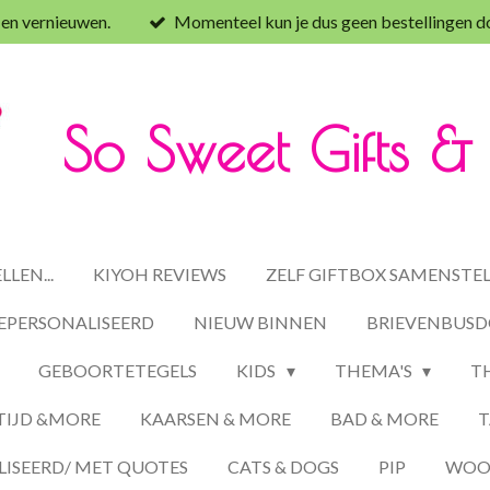
 en vernieuwen.
Momenteel kun je dus geen bestellingen d
So Sweet Gifts 
LEN...
KIYOH REVIEWS
ZELF GIFTBOX SAMENSTE
EPERSONALISEERD
NIEUW BINNEN
BRIEVENBUSD
GEBOORTETEGELS
KIDS
THEMA'S
T
TIJD &MORE
KAARSEN & MORE
BAD & MORE
T
ISEERD/ MET QUOTES
CATS & DOGS
PIP
WOON