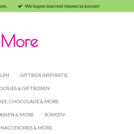
oen.
We hopen snel met nieuws te komen!
& More
LLEN
GIFTBOX INSPIRATIE
OOSJES & GIFTBOXEN
HEE, CHOCOLADE & MORE
ASSEN & MORE
SOKKEN!
ACCESOIRES & MORE