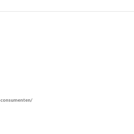
r-consumenten/
lmethoden