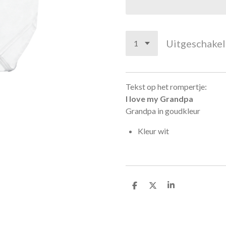
Uitgeschake
Tekst op het rompertje:
I love my Grandpa
Grandpa in goudkleur
Kleur wit
D
D
S
e
e
h
l
e
a
e
l
r
n
e