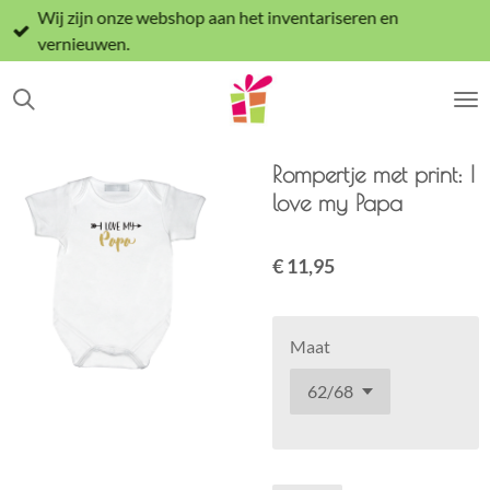
Wij zijn onze webshop aan het inventariseren en
Ga
vernieuwen.
direct
naar
de
hoofdinhoud
Rompertje met print: I
love my Papa
€ 11,95
Maat