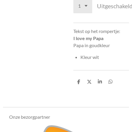
Uitgeschakel
Tekst op het rompertje:
I love my Papa
Papa in goudkleur
Kleur wit
D
D
S
D
e
e
h
e
l
e
a
l
e
l
r
e
n
e
n
Onze bezorgpartner