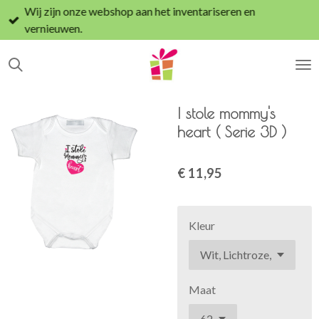
Wij zijn onze webshop aan het inventariseren en
Ga
vernieuwen.
direct
naar
de
hoofdinhoud
I stole mommy's
heart ( Serie 3D )
€ 11,95
Kleur
Maat