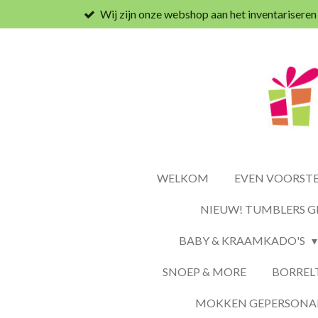
Wij zijn onze webshop aan het inventariseren
Ga
direct
naar
de
hoofdinhoud
WELKOM
EVEN VOORSTEL
NIEUW! TUMBLERS G
BABY & KRAAMKADO'S
SNOEP & MORE
BORREL
MOKKEN GEPERSONAL