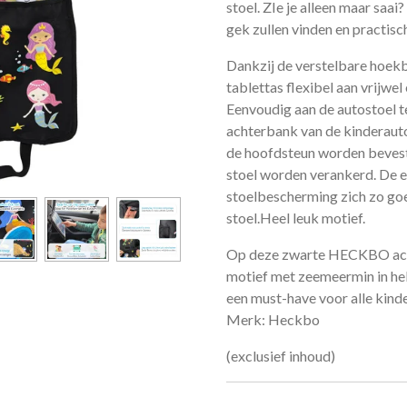
stoel. ZIe je alleen maar saai
gek zullen vinden en practisc
Dankzij de verstelbare hoekb
tablettas flexibel aan vrijwel
Eenvoudig aan de autostoel t
achterbank van de kinderaut
de hoofdsteun worden bevest
stoel worden verankerd. De e
stoelbescherming zich zo go
stoel.
Heel leuk motief.
Op deze zwarte HECKBO ach
motief met zeemeermin in hel
een must-have voor alle kin
Merk: Heckbo
(exclusief inhoud)