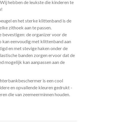
? Wij hebben de leukste die kinderen te
h!
eugel en het sterke klittenband is de
 elke zithoek aan te passen.
e bevestigen: de organizer voor de
o kan eenvoudig met klittenband aan
igd en met stevige haken onder de
lastische banden zorgen ervoor dat de
ed mogelijk kan aanpassen aan de
terbankbeschermer is een cool
dere en opvallende kleuren gedrukt -
deren die van zeemeerminnen houden.