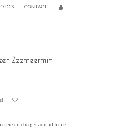
FOTO'S
CONTACT
izer Zeemeermin
ld
een leuke op berger voor achter de