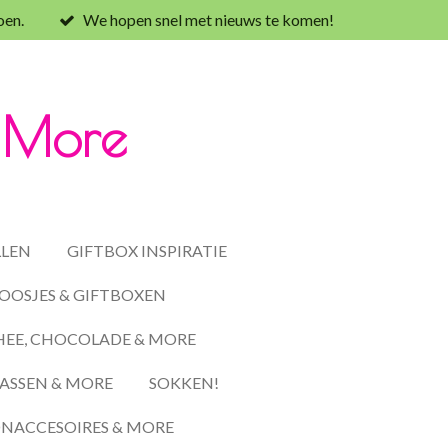
oen.
We hopen snel met nieuws te komen!
& More
LLEN
GIFTBOX INSPIRATIE
OOSJES & GIFTBOXEN
HEE, CHOCOLADE & MORE
ASSEN & MORE
SOKKEN!
ACCESOIRES & MORE