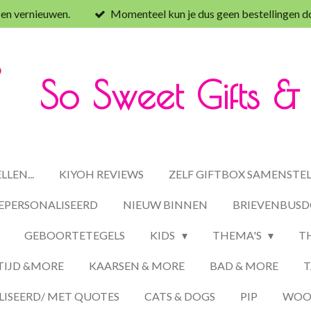
 en vernieuwen.
Momenteel kun je dus geen bestellingen d
So Sweet Gifts 
LEN...
KIYOH REVIEWS
ZELF GIFTBOX SAMENSTE
EPERSONALISEERD
NIEUW BINNEN
BRIEVENBUSD
GEBOORTETEGELS
KIDS
THEMA'S
T
TIJD &MORE
KAARSEN & MORE
BAD & MORE
T
ISEERD/ MET QUOTES
CATS & DOGS
PIP
WOON