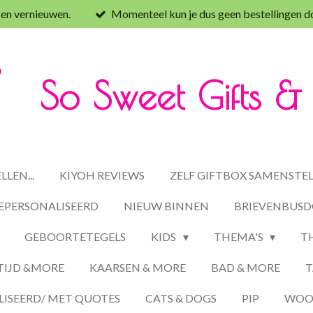
 en vernieuwen.
Momenteel kun je dus geen bestellingen d
So Sweet Gifts 
LEN...
KIYOH REVIEWS
ZELF GIFTBOX SAMENSTE
EPERSONALISEERD
NIEUW BINNEN
BRIEVENBUSD
GEBOORTETEGELS
KIDS
THEMA'S
T
TIJD &MORE
KAARSEN & MORE
BAD & MORE
T
ISEERD/ MET QUOTES
CATS & DOGS
PIP
WOON