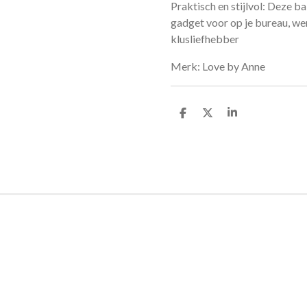
Praktisch en stijlvol: Deze ba
gadget voor op je bureau, we
klusliefhebber
Merk: Love by Anne
D
D
S
e
e
h
l
e
a
e
l
r
n
e