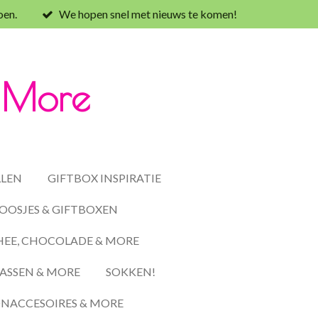
oen.
We hopen snel met nieuws te komen!
& More
LLEN
GIFTBOX INSPIRATIE
OOSJES & GIFTBOXEN
HEE, CHOCOLADE & MORE
ASSEN & MORE
SOKKEN!
ACCESOIRES & MORE