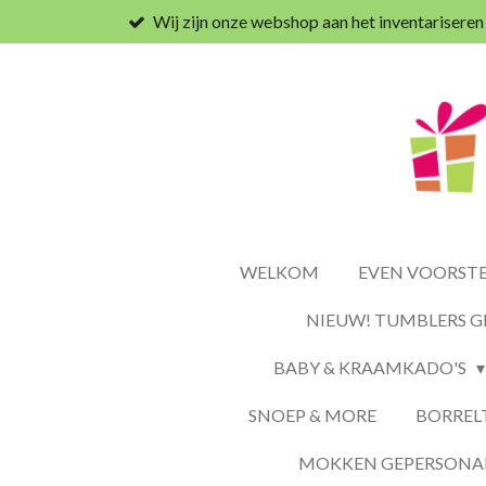
Wij zijn onze webshop aan het inventariseren
Ga
direct
naar
de
hoofdinhoud
WELKOM
EVEN VOORSTEL
NIEUW! TUMBLERS G
BABY & KRAAMKADO'S
SNOEP & MORE
BORREL
MOKKEN GEPERSONAL