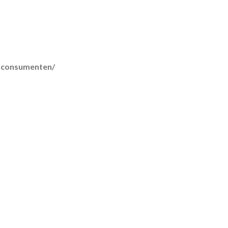
r-consumenten/
lmethoden