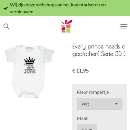
Wij zijn onze webshop aan het inventariseren en
Ga
vernieuwen.
direct
naar
de
hoofdinhoud
Every prince needs a
godfather( Serie 3D )
€ 11,95
Kleur rompertje
Maat