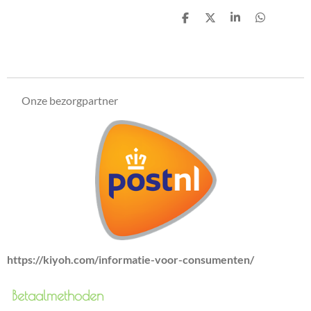
D
D
S
D
e
e
h
e
l
e
a
l
e
l
r
e
n
e
n
Onze bezorgpartner
https://kiyoh.com/informatie-voor-consumenten/
Betaalmethoden