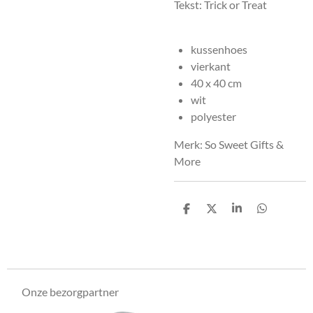
Tekst: Trick or Treat
kussenhoes
vierkant
40 x 40 cm
wit
polyester
Merk: So Sweet Gifts &
More
D
D
S
D
e
e
h
e
l
e
a
l
e
l
r
e
n
e
n
Onze bezorgpartner