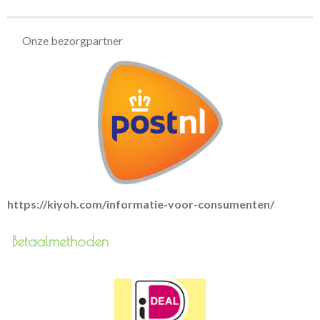
n
e
n
Onze bezorgpartner
https://kiyoh.com/informatie-voor-consumenten/
Betaalmethoden