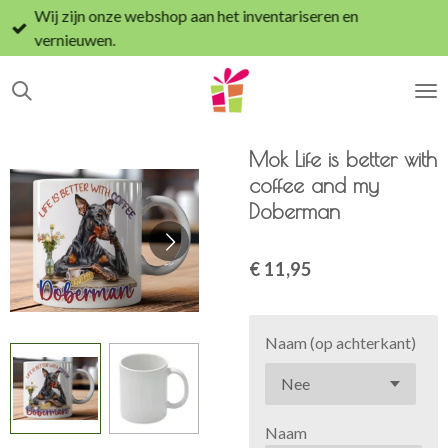
Wij zijn onze webshop aan het inventariseren en
Ga
vernieuwen.
direct
naar
de
hoofdinhoud
Mok Life is better with
coffee and my
Doberman
€ 11,95
Naam (op achterkant)
Naam