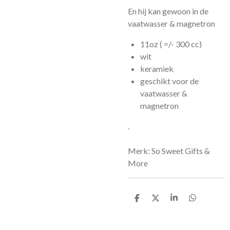
En hij kan gewoon in de
vaatwasser & magnetron
11oz ( =/- 300 cc)
wit
keramiek
geschikt voor de
vaatwasser &
magnetron
.
Merk: So Sweet Gifts &
More
D
D
S
D
e
e
h
e
l
e
a
l
e
l
r
e