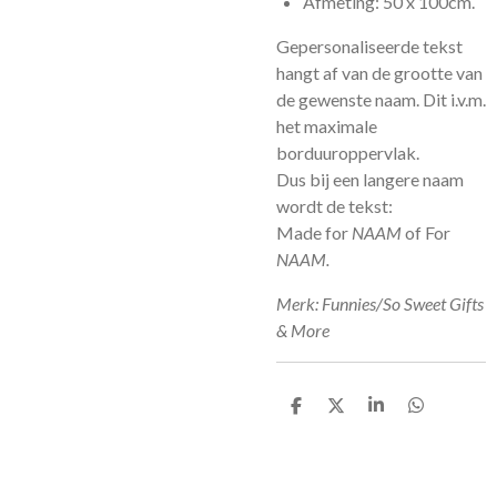
Afmeting: 50 x 100cm.
Gepersonaliseerde tekst
hangt af van de grootte van
de gewenste naam. Dit i.v.m.
het maximale
borduuroppervlak.
Dus bij een langere naam
wordt de tekst:
Made for
NAAM
of For
NAAM.
Merk: Funnies/So Sweet Gifts
& More
D
D
S
D
e
e
h
e
l
e
a
l
e
l
r
e
n
e
n