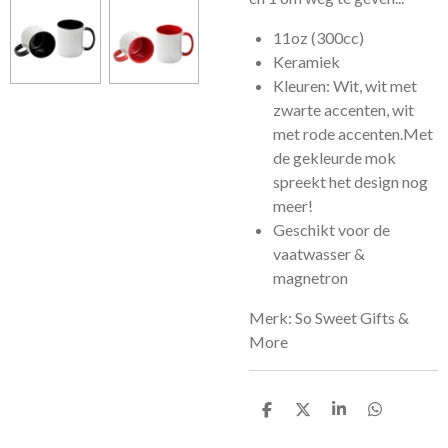
11oz (300cc)
Keramiek
Kleuren: Wit, wit met
zwarte accenten, wit
met rode accenten.Met
de gekleurde mok
spreekt het design nog
meer!
Geschikt voor de
vaatwasser &
magnetron
Merk: So Sweet Gifts &
More
D
D
S
D
e
e
h
e
l
e
a
l