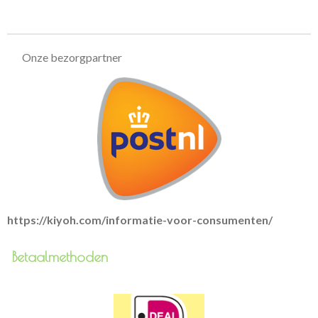
e
l
r
e
n
e
n
Onze bezorgpartner
https://kiyoh.com/informatie-voor-consumenten/
Betaalmethoden