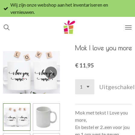
Wij zijn onze webshop aan het inventariseren en
Ga
vernieuwen.
direct
naar
de
hoofdinhoud
Mok I love you more
€ 11,95
Uitgeschake
Mok met tekst I Love you
more,
En bestel er 2..een voor jou
en 1 om weg te geven...