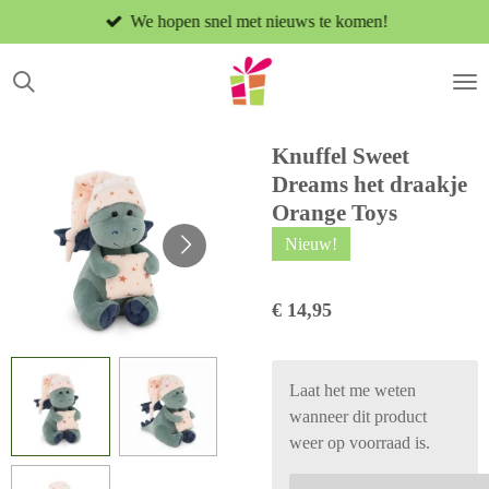
We hopen snel met nieuws te komen!
Ga
direct
naar
de
hoofdinhoud
Knuffel Sweet
Dreams het draakje
Orange Toys
Nieuw!
€ 14,95
Laat het me weten
wanneer dit product
weer op voorraad is.