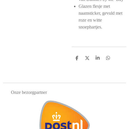
Glazen flesje met
naamsticker, gevuld met
roze en witte
snoephartjes.
D
D
S
D
e
e
h
e
l
e
a
l
e
l
r
e
n
e
n
Onze bezorgpartner