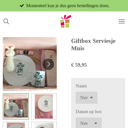
Momenteel kun je dus geen bestellingen doen.
Ga
direct
naar
de
hoofdinhoud
Giftbox Serviesje
Muis
€ 59,95
Naam
Datum op box