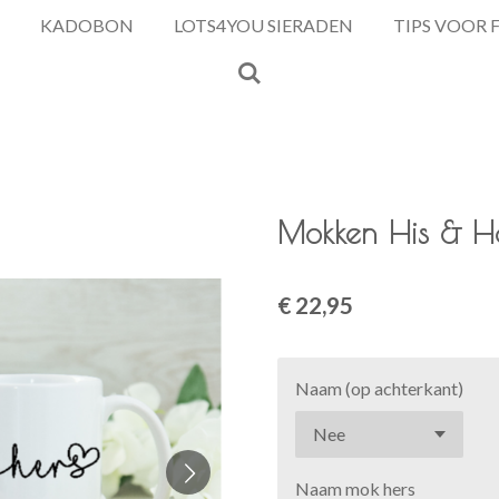
KADOBON
LOTS4YOU SIERADEN
TIPS VOOR 
Mokken His & He
€ 22,95
Naam (op achterkant)
Naam mok hers