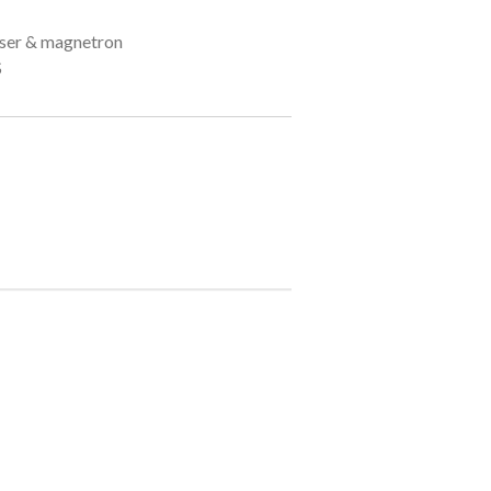
sser & magnetron
S