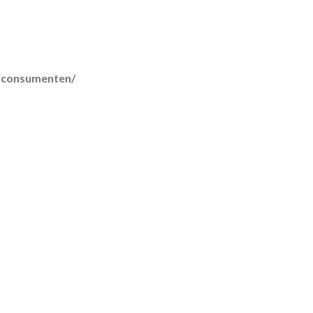
r-consumenten/
lmethoden