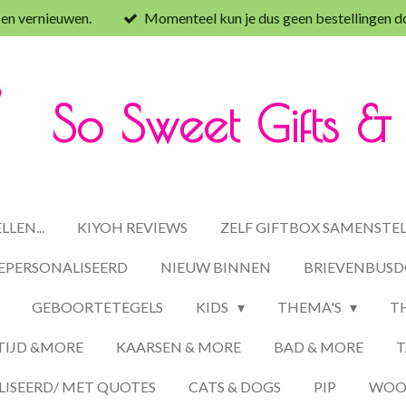
 en vernieuwen.
Momenteel kun je dus geen bestellingen d
So Sweet Gifts 
LEN...
KIYOH REVIEWS
ZELF GIFTBOX SAMENSTE
EPERSONALISEERD
NIEUW BINNEN
BRIEVENBUSD
GEBOORTETEGELS
KIDS
THEMA'S
T
TIJD &MORE
KAARSEN & MORE
BAD & MORE
T
ISEERD/ MET QUOTES
CATS & DOGS
PIP
WOON