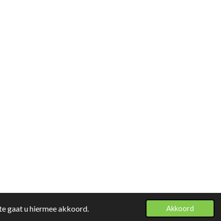
te gaat u hiermee akkoord.
Akkoord