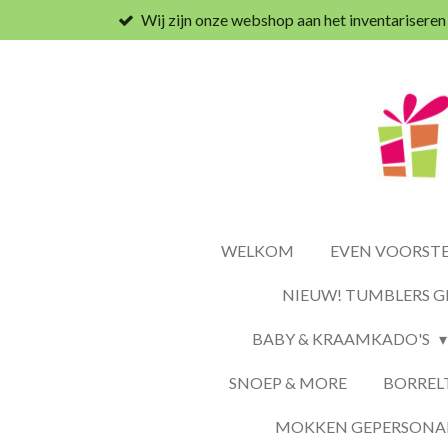
Wij zijn onze webshop aan het inventariseren
Ga
direct
naar
de
hoofdinhoud
WELKOM
EVEN VOORSTEL
NIEUW! TUMBLERS G
BABY & KRAAMKADO'S
SNOEP & MORE
BORREL
MOKKEN GEPERSONAL