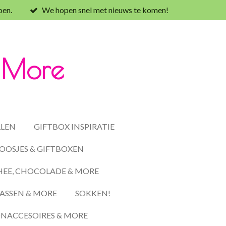
oen.
We hopen snel met nieuws te komen!
& More
LLEN
GIFTBOX INSPIRATIE
OOSJES & GIFTBOXEN
HEE, CHOCOLADE & MORE
ASSEN & MORE
SOKKEN!
ACCESOIRES & MORE