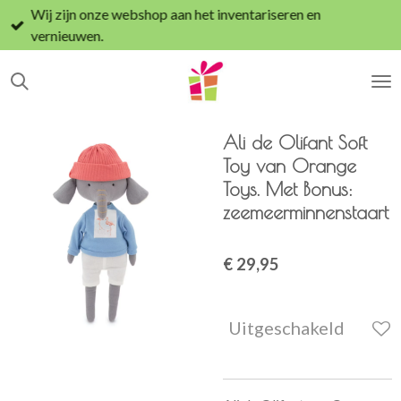
Wij zijn onze webshop aan het inventariseren en
Ga
vernieuwen.
direct
naar
de
hoofdinhoud
Ali de Olifant Soft
Toy van Orange
Toys. Met Bonus:
zeemeerminnenstaart
€ 29,95
Uitgeschakeld