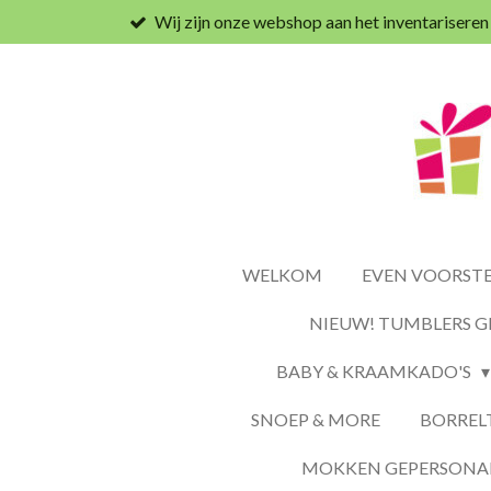
Wij zijn onze webshop aan het inventariseren
Ga
direct
naar
de
hoofdinhoud
WELKOM
EVEN VOORSTEL
NIEUW! TUMBLERS G
BABY & KRAAMKADO'S
SNOEP & MORE
BORREL
MOKKEN GEPERSONAL