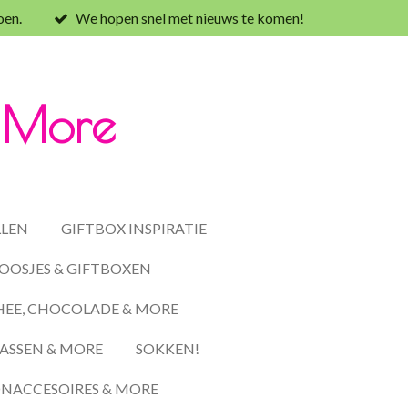
oen.
We hopen snel met nieuws te komen!
& More
LLEN
GIFTBOX INSPIRATIE
OOSJES & GIFTBOXEN
HEE, CHOCOLADE & MORE
ASSEN & MORE
SOKKEN!
ACCESOIRES & MORE