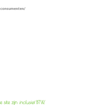
r-consumenten/
lmethoden
 site zijn
inclusief
BTW.