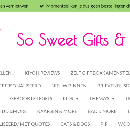
 en vernieuwen.
Momenteel kun je dus geen bestellingen d
So Sweet Gifts 
LEN...
KIYOH REVIEWS
ZELF GIFTBOX SAMENSTE
EPERSONALISEERD
NIEUW BINNEN
BRIEVENBUSD
GEBOORTETEGELS
KIDS
THEMA'S
T
TIJD &MORE
KAARSEN & MORE
BAD & MORE
T
ISEERD/ MET QUOTES
CATS & DOGS
PIP
WOON