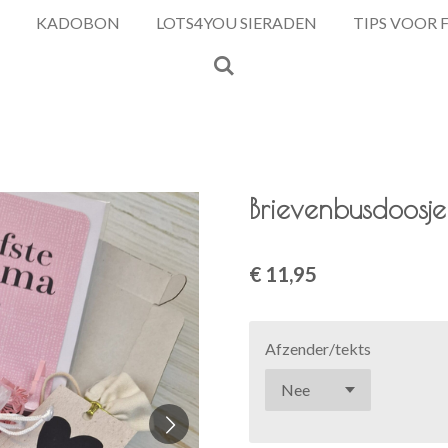
KADOBON
LOTS4YOU SIERADEN
TIPS VOOR 
Brievenbusdoosje
€ 11,95
Afzender/tekts