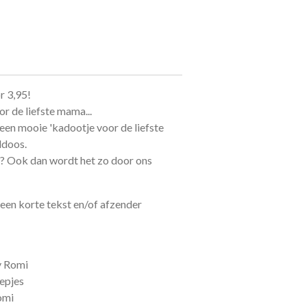
or 3,95!
or de liefste mama...
 een mooie 'kadootje voor de liefste
ddoos.
en? Ook dan wordt het zo door ons
 een korte tekst en/of afzender
y Romi
epjes
omi