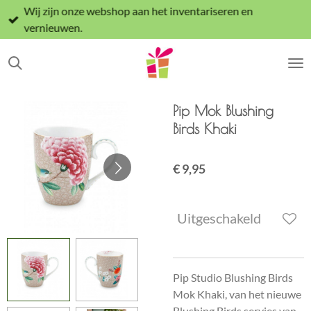
Wij zijn onze webshop aan het inventariseren en
Ga
vernieuwen.
direct
naar
de
hoofdinhoud
Pip Mok Blushing
Birds Khaki
€ 9,95
Uitgeschakeld
Pip Studio Blushing Birds
Mok Khaki, van het nieuwe
Blushing Birds servies van