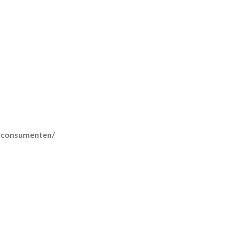
r-consumenten/
lmethoden