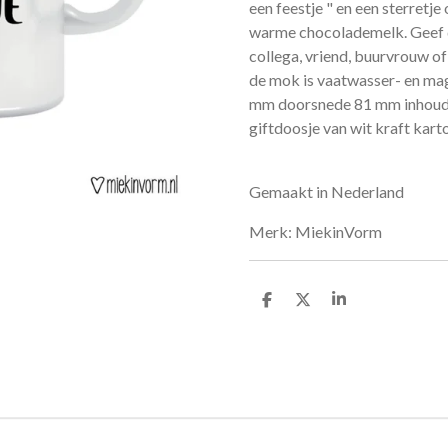
een feestje " en een sterretje
warme chocolademelk. Geef d
collega, vriend, buurvrouw of 
de mok is vaatwasser- en ma
mm doorsnede 81 mm inhoud 
giftdoosje van wit kraft kart
Gemaakt in Nederland
Merk: MiekinVorm
D
D
S
e
e
h
l
e
a
e
l
r
n
e