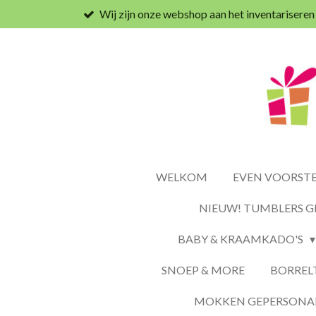
Wij zijn onze webshop aan het inventariseren
Ga
direct
naar
de
hoofdinhoud
WELKOM
EVEN VOORSTEL
NIEUW! TUMBLERS G
BABY & KRAAMKADO'S
SNOEP & MORE
BORREL
MOKKEN GEPERSONAL