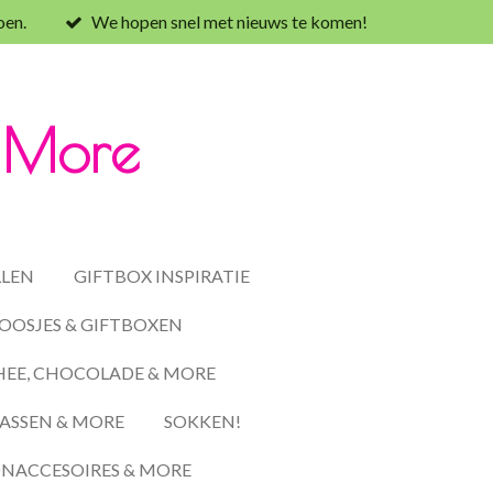
oen.
We hopen snel met nieuws te komen!
& More
LLEN
GIFTBOX INSPIRATIE
OOSJES & GIFTBOXEN
HEE, CHOCOLADE & MORE
ASSEN & MORE
SOKKEN!
ACCESOIRES & MORE