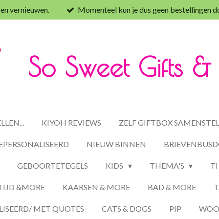
 en vernieuwen.
Momenteel kun je dus geen bestellingen d
So Sweet Gifts 
LEN...
KIYOH REVIEWS
ZELF GIFTBOX SAMENSTE
EPERSONALISEERD
NIEUW BINNEN
BRIEVENBUSD
GEBOORTETEGELS
KIDS
THEMA'S
T
TIJD &MORE
KAARSEN & MORE
BAD & MORE
T
ISEERD/ MET QUOTES
CATS & DOGS
PIP
WOON