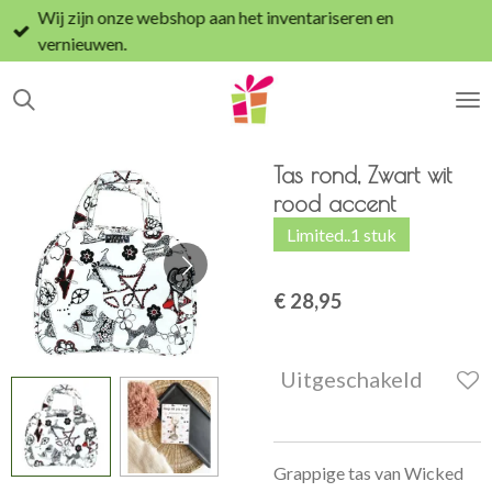
Wij zijn onze webshop aan het inventariseren en
Ga
vernieuwen.
direct
naar
de
hoofdinhoud
Tas rond, Zwart wit
rood accent
Limited..1 stuk
€ 28,95
Uitgeschakeld
Grappige tas van Wicked