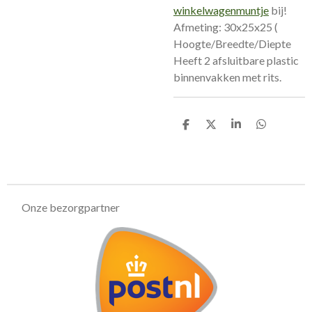
winkelwagenmuntje
bij!
Afmeting: 30x25x25 (
Hoogte/Breedte/Diepte
Heeft 2 afsluitbare plastic
binnenvakken met rits.
D
D
S
D
e
e
h
e
l
e
a
l
e
l
r
e
n
e
n
Onze bezorgpartner