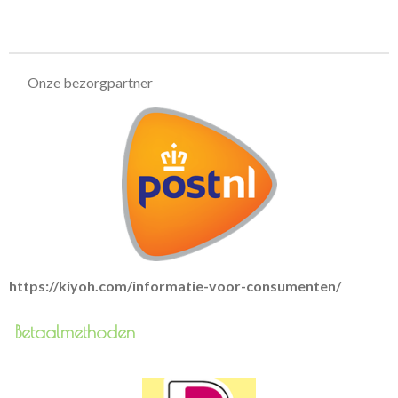
l
e
a
l
e
l
r
e
n
e
n
Onze bezorgpartner
https://kiyoh.com/informatie-voor-consumenten/
Betaalmethoden