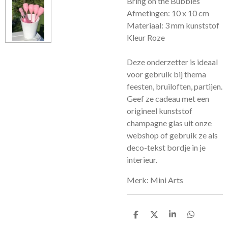
Bring on the Bubbles
Afmetingen: 10 x 10 cm
Materiaal: 3 mm kunststof
Kleur Roze
Deze onderzetter is ideaal
voor gebruik bij thema
feesten, bruiloften, partijen.
Geef ze cadeau met een
origineel kunststof
champagne glas uit onze
webshop of gebruik ze als
deco-tekst bordje in je
interieur.
Merk: Mini Arts
D
D
S
D
e
e
h
e