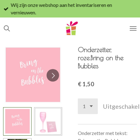
Wij zijn onze webshop aan het inventariseren en
Ga
vernieuwen.
direct
naar
de
hoofdinhoud
Onderzetter,
roze.Bring on the
Bubbles
€ 1,50
Uitgeschake
Onderzetter met tekst: