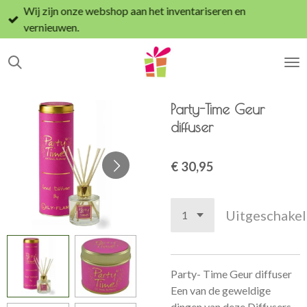
Wij zijn onze webshop aan het inventariseren en
Ga
vernieuwen.
direct
naar
de
hoofdinhoud
Party-Time Geur
diffuser
€ 30,95
Uitgeschake
Party- Time Geur diffuser
Een van de geweldige
dingen van deze Diffusers