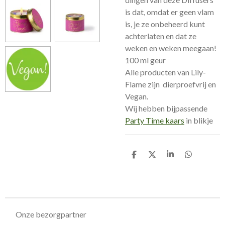
is dat, omdat er geen vlam
is, je ze onbeheerd kunt
achterlaten en dat ze
weken en weken meegaan!
100 ml geur
Alle producten van Lily-
Flame zijn dierproefvrij en
Vegan.
Wij hebben bijpassende
Party Time kaars
in blikje
D
D
S
D
e
e
h
e
l
e
a
l
e
l
r
e
n
e
n
Onze bezorgpartner