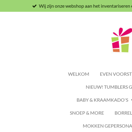
Wij zijn onze webshop aan het inventariseren
Ga
direct
naar
de
hoofdinhoud
WELKOM
EVEN VOORSTE
NIEUW! TUMBLERS 
BABY & KRAAMKADO'S
SNOEP & MORE
BORREL
MOKKEN GEPERSONAL