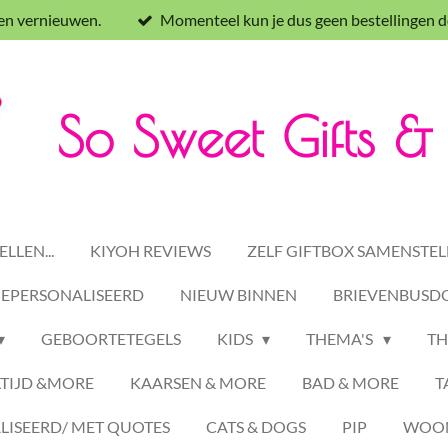
 en vernieuwen.
Momenteel kun je dus geen bestellingen d
So Sweet Gifts 
LLEN...
KIYOH REVIEWS
ZELF GIFTBOX SAMENSTEL
GEPERSONALISEERD
NIEUW BINNEN
BRIEVENBUSDO
GEBOORTETEGELS
KIDS
THEMA'S
TH
TIJD &MORE
KAARSEN & MORE
BAD & MORE
T
ISEERD/ MET QUOTES
CATS & DOGS
PIP
WOON