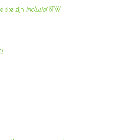
 site zijn
inclusief
BTW.
n