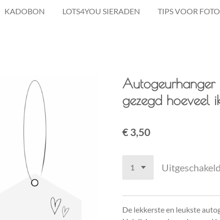
KADOBON
LOTS4YOU SIERADEN
TIPS VOOR FOTO
Autogeurhanger 
gezegd hoeveel i
€ 3,50
Uitgeschakel
De lekkerste en leukste auto