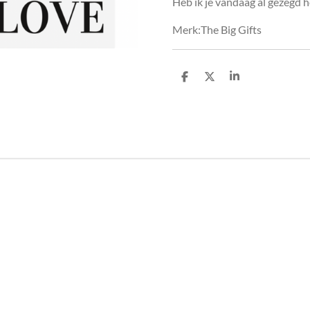
Heb ik je vandaag al gezegd h
Merk:
The Big Gifts
D
D
S
e
e
h
l
e
a
e
l
r
n
e