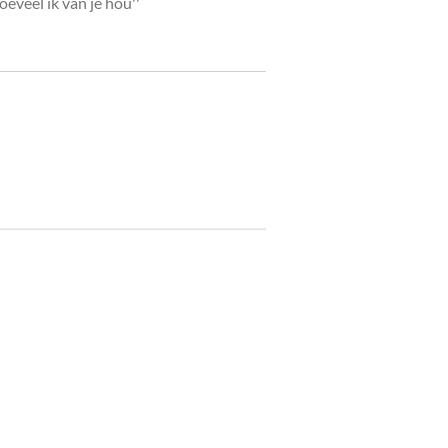
oeveel ik van je hou''