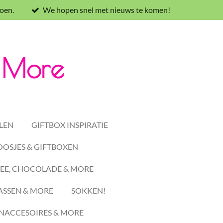
oen.
We hopen snel met nieuws te komen!
& More
LEN
GIFTBOX INSPIRATIE
OSJES & GIFTBOXEN
EE, CHOCOLADE & MORE
ASSEN & MORE
SOKKEN!
ACCESOIRES & MORE