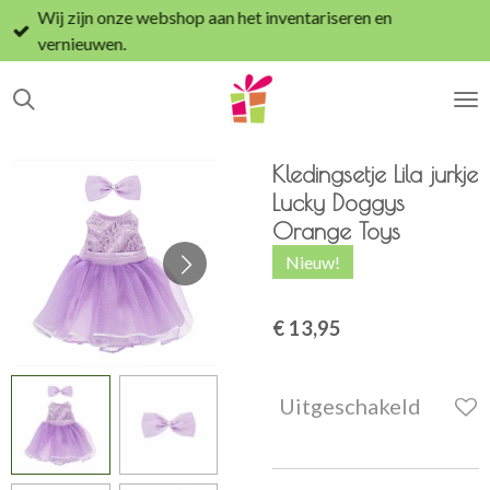
Wij zijn onze webshop aan het inventariseren en
Ga
vernieuwen.
direct
naar
de
hoofdinhoud
Kledingsetje Lila jurkje
Lucky Doggys
Orange Toys
Nieuw!
€ 13,95
Uitgeschakeld