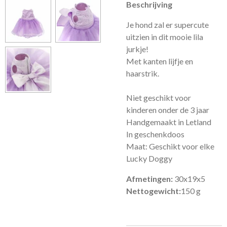
Beschrijving
Je hond zal er supercute
uitzien in dit mooie lila
jurkje!
Met kanten lijfje en
haarstrik.
Niet geschikt voor
kinderen onder de 3 jaar
Handgemaakt in Letland
In geschenkdoos
Maat: Geschikt voor elke
Lucky Doggy
Afmetingen:
30x19x5
Nettogewicht:
150 g