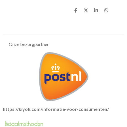
D
D
S
D
e
e
h
e
l
e
a
l
e
l
r
e
n
e
n
Onze bezorgpartner
https://kiyoh.com/informatie-voor-consumenten/
Betaalmethoden