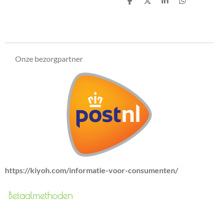
D
D
S
D
e
e
h
e
l
e
a
l
e
l
r
e
n
e
n
Onze bezorgpartner
https://kiyoh.com/informatie-voor-consumenten/
Betaalmethoden