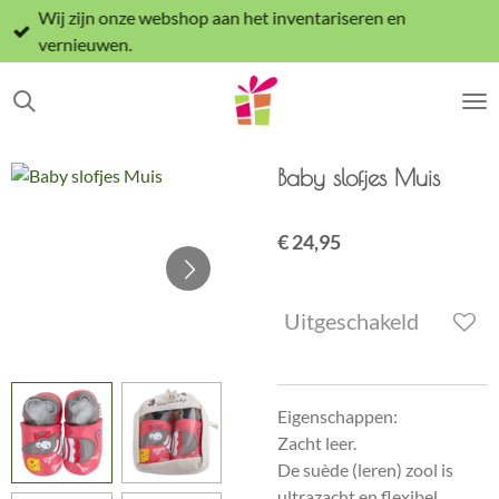
Wij zijn onze webshop aan het inventariseren en
Ga
vernieuwen.
direct
naar
de
hoofdinhoud
Baby slofjes Muis
€ 24,95
Uitgeschakeld
Eigenschappen:
Zacht leer.
De suède (leren) zool is
ultrazacht en flexibel.