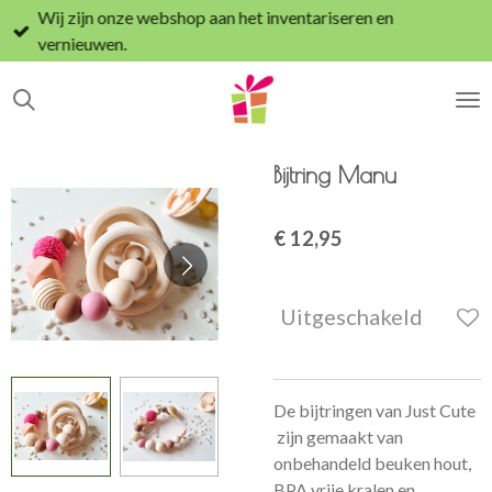
Wij zijn onze webshop aan het inventariseren en
Ga
vernieuwen.
direct
naar
de
hoofdinhoud
Bijtring Manu
€ 12,95
Uitgeschakeld
De bijtringen van Just Cute
zijn gemaakt van
onbehandeld beuken hout,
BPA vrije kralen en