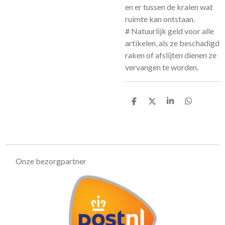
en er tussen de kralen wat
ruimte kan ontstaan.
# Natuurlijk geld voor alle
artikelen, als ze beschadigd
raken of afslijten dienen ze
vervangen te worden.
D
D
S
D
e
e
h
e
l
e
a
l
e
l
r
e
n
e
n
Onze bezorgpartner