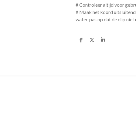
# Controleer altijd voor gebr
# Maak het koord uitsluiten
water, pas op dat de clip niet
D
D
S
e
e
h
l
e
a
e
l
r
n
e