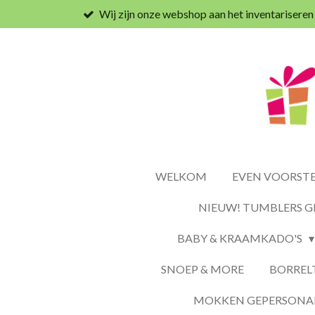
Wij zijn onze webshop aan het inventariseren
Ga
direct
naar
de
hoofdinhoud
WELKOM
EVEN VOORSTEL
NIEUW! TUMBLERS G
BABY & KRAAMKADO'S
SNOEP & MORE
BORREL
MOKKEN GEPERSONAL