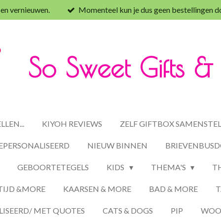
 en vernieuwen.
Momenteel kun je dus geen bestellingen d
So Sweet Gifts 
LEN...
KIYOH REVIEWS
ZELF GIFTBOX SAMENSTE
EPERSONALISEERD
NIEUW BINNEN
BRIEVENBUSD
GEBOORTETEGELS
KIDS
THEMA'S
T
TIJD &MORE
KAARSEN & MORE
BAD & MORE
T
ISEERD/ MET QUOTES
CATS & DOGS
PIP
WOON