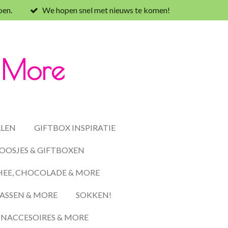
oen.
We hopen snel met nieuws te komen!
& More
LLEN
GIFTBOX INSPIRATIE
OOSJES & GIFTBOXEN
HEE, CHOCOLADE & MORE
ASSEN & MORE
SOKKEN!
ACCESOIRES & MORE