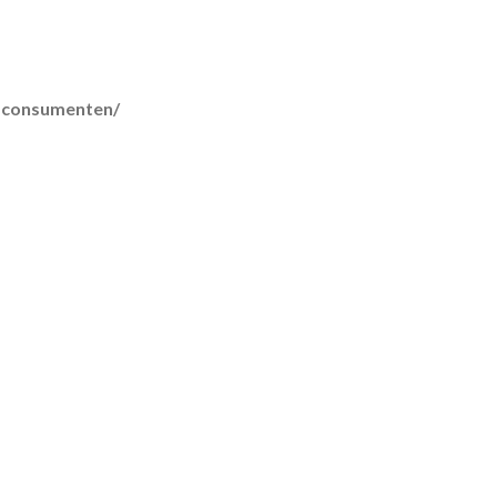
r-consumenten/
lmethoden