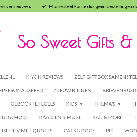
 en vernieuwen.
Momenteel kun je dus geen bestellingen d
So Sweet Gifts 
LEN...
KIYOH REVIEWS
ZELF GIFTBOX SAMENSTE
EPERSONALISEERD
NIEUW BINNEN
BRIEVENBUSD
GEBOORTETEGELS
KIDS
THEMA'S
T
TIJD &MORE
KAARSEN & MORE
BAD & MORE
T
ISEERD/ MET QUOTES
CATS & DOGS
PIP
WOON