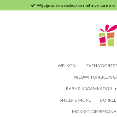
Wij zijn onze webshop aan het inventariseren
Ga
direct
naar
de
hoofdinhoud
WELKOM
EVEN VOORSTEL
NIEUW! TUMBLERS G
BABY & KRAAMKADO'S
SNOEP & MORE
BORREL
MOKKEN GEPERSONAL