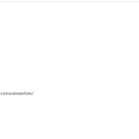
r-consumenten/
lmethoden