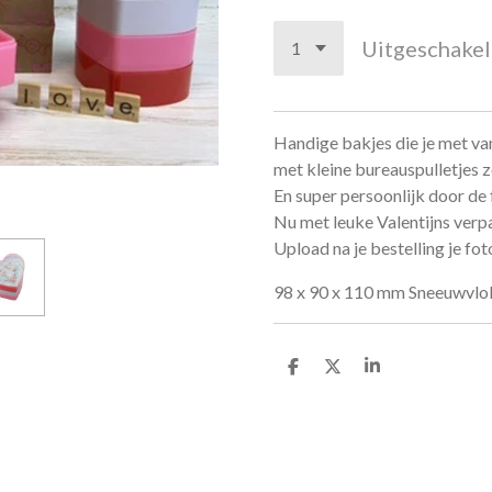
Uitgeschake
Handige bakjes die je met van
met kleine bureauspulletjes zo
En super persoonlijk door de
Nu met leuke Valentijns verpa
Upload na je bestelling je fo
98 x 90 x 110 mm Sneeuwvlokke
D
D
S
e
e
h
l
e
a
e
l
r
n
e