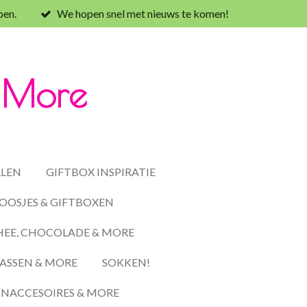
oen.
We hopen snel met nieuws te komen!
& More
LLEN
GIFTBOX INSPIRATIE
OOSJES & GIFTBOXEN
HEE, CHOCOLADE & MORE
ASSEN & MORE
SOKKEN!
ACCESOIRES & MORE