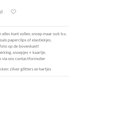
ld
 alles kunt vullen, snoep maar ook b.v.
als paperclips of elastiekjes.
 foto op de bovenkant!
kking, snoepjes + kaartje.
to via ons contactformulier
n: zilver glitters en hartjes