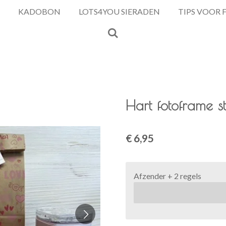
KADOBON
LOTS4YOU SIERADEN
TIPS VOOR 
Hart fotoframe s
€ 6,95
Afzender + 2 regels