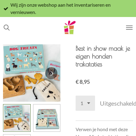
Wij zijn onze webshop aan het inventariseren en
Ga
vernieuwen.
direct
naar
de
hoofdinhoud
Best in show maak je
eigen honden
trakataties
€ 8,95
Uitgeschakel
Verwen je hond met deze