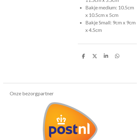
Bakje medium: 10.5cm
x 10.5cm x 5cm
Bakje Small: 9cm x 9cm
x 4.5cm
D
D
S
D
e
e
h
e
l
e
a
l
e
l
r
e
n
e
n
Onze bezorgpartner