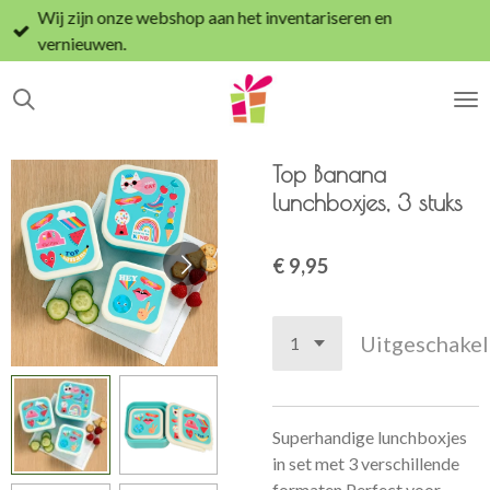
Wij zijn onze webshop aan het inventariseren en
Ga
vernieuwen.
direct
naar
de
hoofdinhoud
Top Banana
lunchboxjes, 3 stuks
€ 9,95
Uitgeschake
Superhandige lunchboxjes
in set met 3 verschillende
formaten.Perfect voor