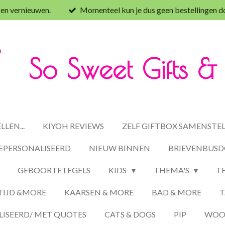
 en vernieuwen.
Momenteel kun je dus geen bestellingen d
So Sweet Gifts 
LEN...
KIYOH REVIEWS
ZELF GIFTBOX SAMENSTE
EPERSONALISEERD
NIEUW BINNEN
BRIEVENBUSD
GEBOORTETEGELS
KIDS
THEMA'S
T
TIJD &MORE
KAARSEN & MORE
BAD & MORE
T
ISEERD/ MET QUOTES
CATS & DOGS
PIP
WOON