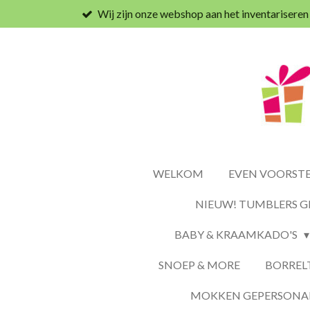
Wij zijn onze webshop aan het inventariseren
Ga
direct
naar
de
hoofdinhoud
WELKOM
EVEN VOORSTEL
NIEUW! TUMBLERS G
BABY & KRAAMKADO'S
SNOEP & MORE
BORREL
MOKKEN GEPERSONAL