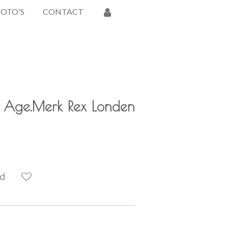
FOTO'S
CONTACT
 Age.Merk Rex Londen
ld