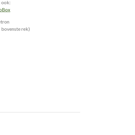
 ook:
oBox
etron
( bovenste rek)