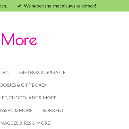
oen.
We hopen snel met nieuws te komen!
& More
LLEN
GIFTBOX INSPIRATIE
OOSJES & GIFTBOXEN
HEE, CHOCOLADE & MORE
ASSEN & MORE
SOKKEN!
ACCESOIRES & MORE