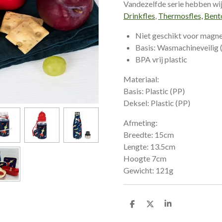
Vandezelfde serie hebben wij
Drinkfles
,
Thermosfles,
Bent
Niet geschikt voor magn
Basis: Wasmachineveilig 
BPA vrij plastic
Materiaal:
Basis: Plastic (PP)
Deksel: Plastic (PP)
Afmeting:
Breedte: 15cm
Lengte: 13.5cm
Hoogte 7cm
Gewicht: 121g
D
D
S
e
e
h