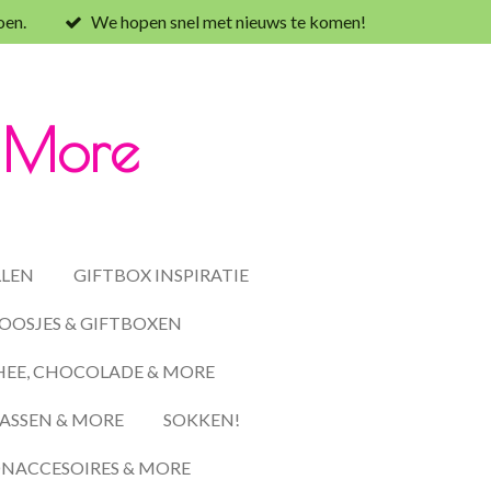
oen.
We hopen snel met nieuws te komen!
& More
LLEN
GIFTBOX INSPIRATIE
OOSJES & GIFTBOXEN
HEE, CHOCOLADE & MORE
ASSEN & MORE
SOKKEN!
ACCESOIRES & MORE