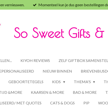
 en vernieuwen.
Momenteel kun je dus geen bestellingen d
So Sweet Gifts 
LEN...
KIYOH REVIEWS
ZELF GIFTBOX SAMENSTE
EPERSONALISEERD
NIEUW BINNEN
BRIEVENBUSD
GEBOORTETEGELS
KIDS
THEMA'S
T
TIJD &MORE
KAARSEN & MORE
BAD & MORE
T
ISEERD/ MET QUOTES
CATS & DOGS
PIP
WOON