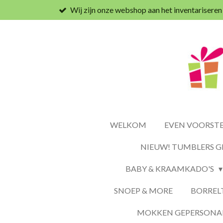
Wij zijn onze webshop aan het inventariseren
Ga
direct
naar
de
hoofdinhoud
WELKOM
EVEN VOORSTEL
NIEUW! TUMBLERS G
BABY & KRAAMKADO'S
SNOEP & MORE
BORREL
MOKKEN GEPERSONAL