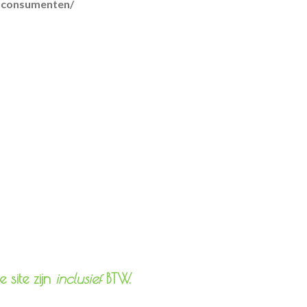
r-consumenten/
lmethoden
 site zijn
inclusief
BTW.