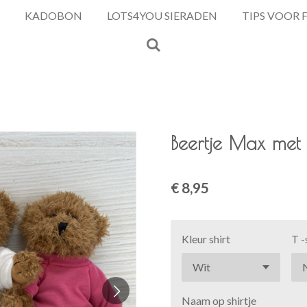
KADOBON
LOTS4YOU SIERADEN
TIPS VOOR 
Beertje Max met T
€ 8,95
Kleur shirt
T -
Naam op shirtje