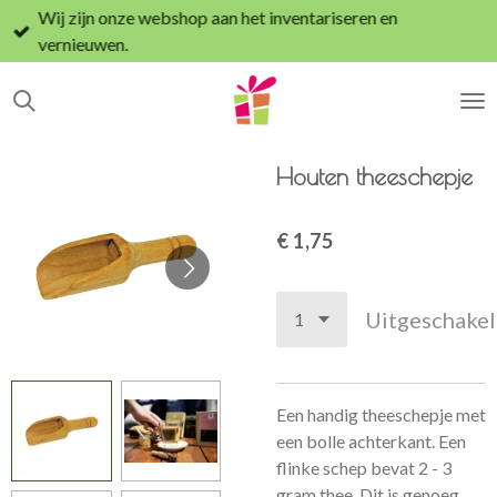
Wij zijn onze webshop aan het inventariseren en
Ga
vernieuwen.
direct
naar
de
hoofdinhoud
Houten theeschepje
€ 1,75
Uitgeschake
Een handig theeschepje met
een bolle achterkant. Een
flinke schep bevat 2 - 3
gram thee. Dit is genoeg