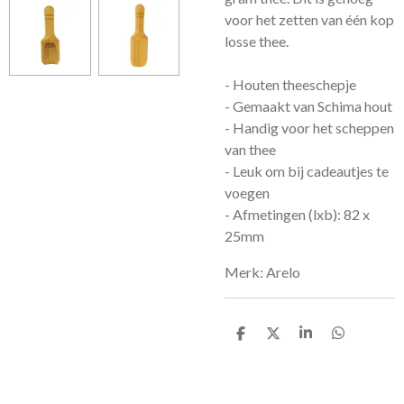
voor het zetten van één kop
losse thee.
- Houten theeschepje
- Gemaakt van Schima hout
- Handig voor het scheppen
van thee
- Leuk om bij cadeautjes te
voegen
- Afmetingen (lxb): 82 x
25mm
Merk: Arelo
D
D
S
D
e
e
h
e
l
e
a
l
e
l
r
e
n
e
n